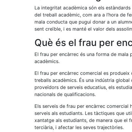
La integritat acadèmica són els estàndards è
del treball acadèmic, com ara a l’hora de fe
mala conducta que pugui donar a un alumne 
sent creïble, i es manté el valor dels assol
Què és el frau per en
El frau per encàrrec és una forma de mala p
acadèmics.
El frau per encàrrec comercial es produeix 
treballs acadèmics. És una indústria global d
proveïdors de serveis educatius, els estudi
nacionals de qualificacions.
Els serveis de frau per encàrrec comercial ha
serveis als estudiants. Les tàctiques que ut
xantatge als estudiants, de manera que el f
terciària, i afectar les seves trajectòries.