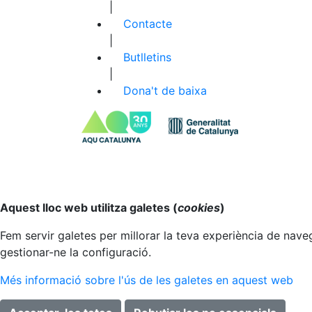
|
Contacte
|
Butlletins
|
Dona't de baixa
Anar al principi
Aquest lloc web utilitza galetes (
cookies
)
Fem servir galetes per millorar la teva experiència de naveg
gestionar-ne la configuració.
Més informació sobre l'ús de les galetes en aquest web