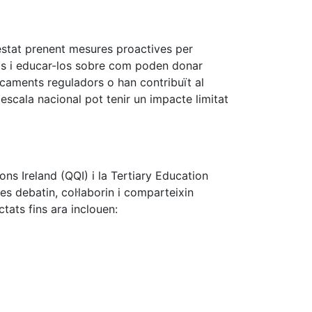
 estat prenent mesures proactives per
als i educar-los sobre com poden donar
ocaments reguladors o han contribuït al
scala nacional pot tenir un impacte limitat
ns Ireland (QQI) i la Tertiary Education
s debatin, col·laborin i comparteixin
tats fins ara inclouen: