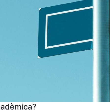
acadèmica?