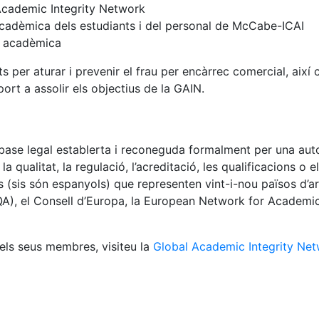
 Academic Integrity Network
 acadèmica dels estudiants i del personal de McCabe-ICAI
at acadèmica
per aturar i prevenir el frau per encàrrec comercial, així
port a assolir els objectius de la GAIN.
base legal establerta i reconeguda formalment per una auto
a qualitat, la regulació, l’acreditació, les qualificacions o 
 (sis són espanyols) que representen vint-i-nou països d’a
A), el Consell d’Europa, la European Network for Academic 
els seus membres, visiteu la
Global Academic Integrity Ne