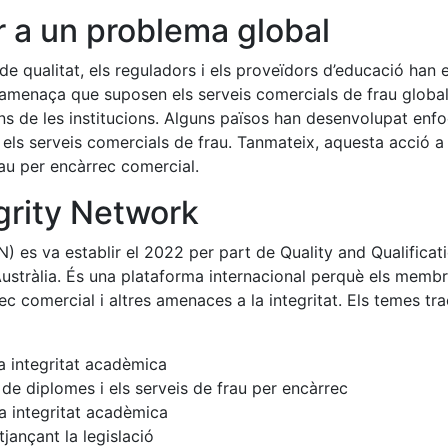
r a un problema global
 de qualitat, els reguladors i els proveïdors d’educació han
e l’amenaça que suposen els serveis comercials de frau glob
ins de les institucions. Alguns països han desenvolupat enf
ls serveis comercials de frau. Tanmateix, aquesta acció a e
rau per encàrrec comercial.
grity Network
 es va establir el 2022 per part de Quality and Qualificatio
stràlia. És una plataforma internacional perquè els membre
c comercial i altres amenaces a la integritat. Els temes trac
la integritat acadèmica
de diplomes i els serveis de frau per encàrrec
la integritat acadèmica
tjançant la legislació