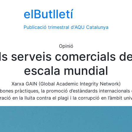
el
Butlletí
Publicació trimestral d'AQU Catalunya
Opinió
els serveis comercials 
escala mundial
Xarxa GAIN (Global Academic Integrity Network)
bones pràctiques, la promoció d’estàndards internacionals e
ració en la lluita contra el plagi i la corrupció en l’àmbit univ