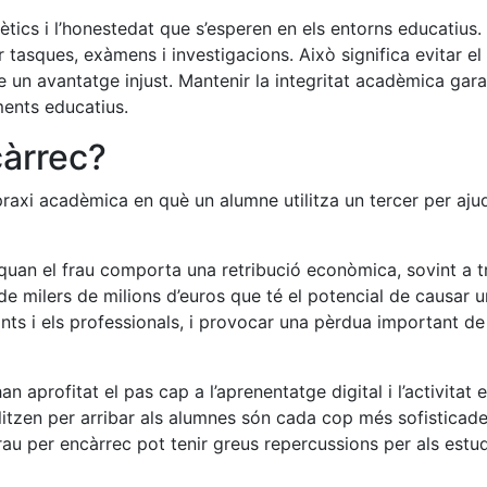
tics i l’honestedat que s’esperen en els entorns educatius. 
r tasques, exàmens i investigacions. Això significa evitar el
un avantatge injust. Mantenir la integritat acadèmica gara
iments educatius.
càrrec?
raxi acadèmica en què un alumne utilitza un tercer per ajuda
quan el frau comporta una retribució econòmica, sovint a t
e milers de milions d’euros que té el potencial de causar un
ants i els professionals, i provocar una pèrdua important d
n aprofitat el pas cap a l’aprenentatge digital i l’activitat 
ilitzen per arribar als alumnes són cada cop més sofisticade
rau per encàrrec pot tenir greus repercussions per als estud