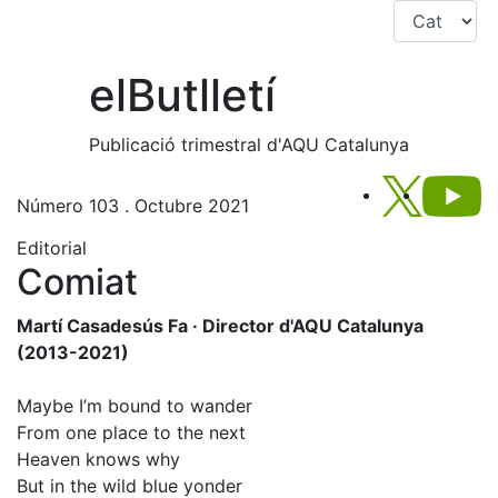
Saltar navegació
el
Butlletí
Publicació trimestral d'AQU Catalunya
Segueix-
S
Número 103 . Octubre 2021
Editorial
Comiat
Martí Casadesús Fa · Director d'AQU Catalunya
(2013-2021)
Maybe I’m bound to wander
From one place to the next
Heaven knows why
But in the wild blue yonder