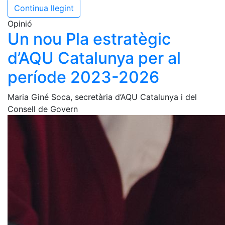
Continua llegint
Opinió
Un nou Pla estratègic
d’AQU Catalunya per al
període 2023-2026
Maria Giné Soca, secretària d’AQU Catalunya i del
Consell de Govern