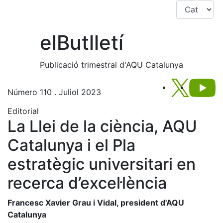
Saltar navegació
el
Butlletí
Publicació trimestral d'AQU Catalunya
Segueix-
S
Número 110 . Juliol 2023
Editorial
La Llei de la ciència, AQU
Catalunya i el Pla
estratègic universitari en
recerca d’excel·lència
Francesc Xavier Grau i Vidal, president d'AQU
Catalunya