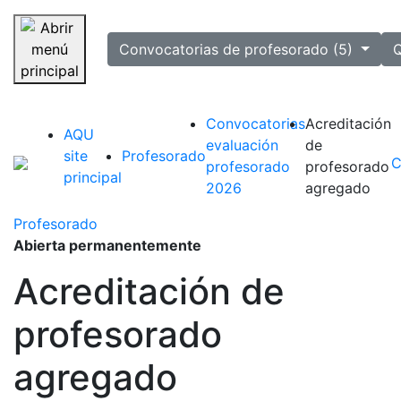
selected
Convocatorias de profesorado (5)
Q
Saltar navegación
Convocatorias
Acreditación
AQU
evaluación
de
site
Profesorado
C
profesorado
profesorado
principal
2026
agregado
Profesorado
Abierta permanentemente
Acreditación de
profesorado
agregado