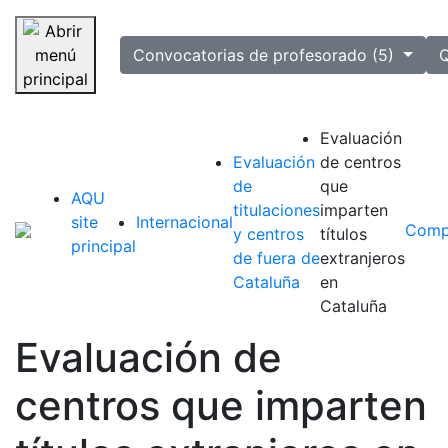
selected
Convocatorias de profesorado (5)
Q
Saltar navegación
Evaluación
Evaluación
de centros
de
que
AQU
titulaciones
imparten
site
Internacional
Comp
y centros
títulos
principal
de fuera de
extranjeros
Cataluña
en
Cataluña
Evaluación de
centros que imparten