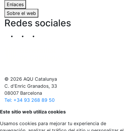
Enlaces
Sobre el web
Redes sociales
Segueix-nos al nostre canal de Twitter
Segueix-nos al nostre canal de Linkedin
Segueix-nos al nostre canal de YouT
© 2026 AQU Catalunya
C. d'Enric Granados, 33
08007 Barcelona
Tel: +34 93 268 89 50
Volver arriba
Este sitio web utiliza cookies
Usamos cookies para mejorar tu experiencia de
navegación, analizar el tráfico del sitio y personalizar el