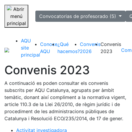
selected
Convocatorias de profesorado (5)
Q
Saltar navegación
AQU
Conoce
¿Qué
Convenis
Convenis
site
Comp
AQU
hacemos?
2026
2023
principal
Convenis 2023
A continuació es poden consultar els convenis
subscrits per AQU Catalunya, agrupats per àmbit
temàtic, donant així compliment a la normativa vigent,
article 110.3 de la Llei 26/2010, de règim jurídic i de
procediment de les administracions públiques de
Catalunya i Resolució ECO/235/2014, de 17 de gener.
Activitat investigadora