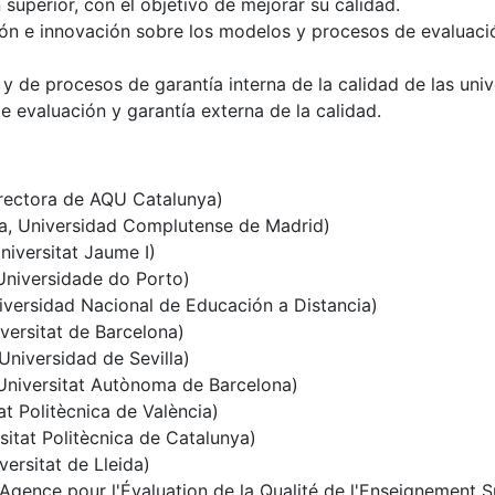
superior, con el objetivo de mejorar su calidad.
ión e innovación sobre los modelos y procesos de evaluación
y de procesos de garantía interna de la calidad de las uni
de evaluación y garantía externa de la calidad.
irectora de AQU Catalunya)
, Universidad Complutense de Madrid)
iversitat Jaume I)
niversidade do Porto)
versidad Nacional de Educación a Distancia)
versitat de Barcelona)
niversidad de Sevilla)
Universitat Autònoma de Barcelona)
t Politècnica de València)
itat Politècnica de Catalunya)
ersitat de Lleida)
gence pour l'Évaluation de la Qualité de l'Enseignement S