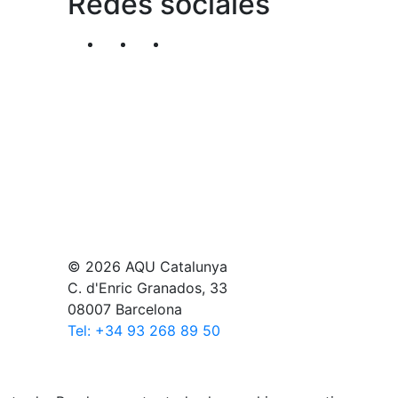
Redes sociales
Segueix-nos al nostre canal de Twitter
Segueix-nos al nostre canal de Li
Segueix-nos al nostre canal
© 2026 AQU Catalunya
C. d'Enric Granados, 33
08007 Barcelona
Tel: +34 93 268 89 50