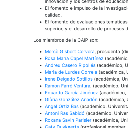
innovación y los centros de educación 
El fomento e impulso de la investigac
calidad.
El fomento de evaluaciones temáticas 
superior, y el desarrollo de procesos 
Los miembros de la CAIP son:
Mercè Gisbert Cervera
, presidenta (d
Rosa María Capel Martínez
(académica
Andreu Casero Ripollés
(académico, Un
Maria de Lurdes Correia
(académica, U
Irene Delgado Sotillos
(académica, Uni
Ramon Farré Ventura
, (académico, Uni
Eduardo García Jiménez
(académico, U
Glòria González Anadón
(académica, 
Angel Ortiz Bas
(académico, Universita
Antoni Ras Sabidó
(académico, Univers
Roxana Savin Parisier
(académica, Univ
Caty Duykaerts
(profesional member, A