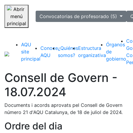
selected
Convocatorias de profesorado (5)
Q
Saltar navegación
Co
AQU
Órganos
Conoce
¿Quiénes
Estructura
Go
site
de
AQU
somos?
organizativa
Co
principal
gobierno
Pe
Consell de Govern -
18.07.2024
Documents i acords aprovats pel Consell de Govern
número 21 d'AQU Catalunya, de 18 de juliol de 2024.
Ordre del dia