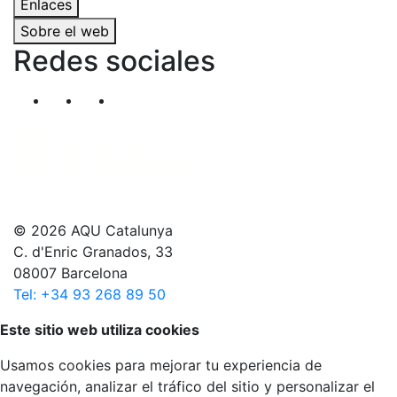
Enlaces
Sobre el web
Redes sociales
Segueix-nos al nostre canal de Twitter
Segueix-nos al nostre canal de Linkedin
Segueix-nos al nostre canal de YouT
© 2026 AQU Catalunya
C. d'Enric Granados, 33
08007 Barcelona
Tel: +34 93 268 89 50
Volver arriba
Este sitio web utiliza cookies
Usamos cookies para mejorar tu experiencia de
navegación, analizar el tráfico del sitio y personalizar el