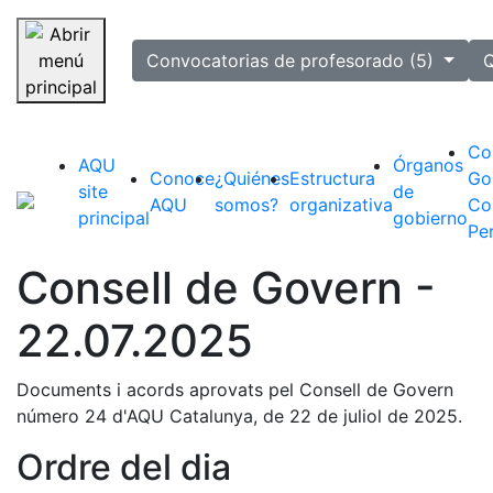
selected
Convocatorias de profesorado (5)
Q
Saltar navegación
Co
AQU
Órganos
Conoce
¿Quiénes
Estructura
Go
site
de
AQU
somos?
organizativa
Co
principal
gobierno
Pe
Consell de Govern -
22.07.2025
Documents i acords aprovats pel Consell de Govern
número 24 d'AQU Catalunya, de 22 de juliol de 2025.
Ordre del dia