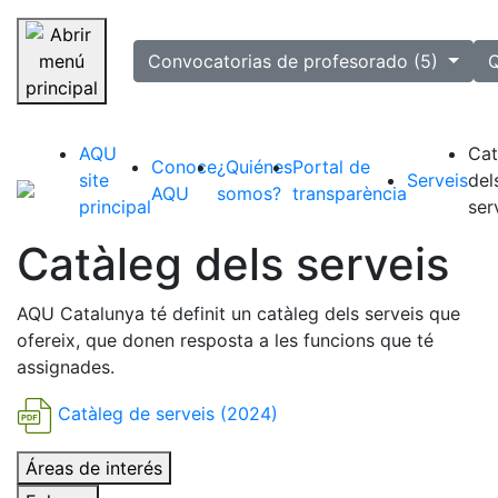
selected
Convocatorias de profesorado (5)
Q
Saltar navegación
AQU
Cat
Conoce
¿Quiénes
Portal de
site
Serveis
del
AQU
somos?
transparència
principal
ser
Catàleg dels serveis
AQU Catalunya té definit un catàleg dels serveis que
ofereix, que donen resposta a les funcions que té
assignades.
Catàleg de serveis (2024)
Áreas de interés