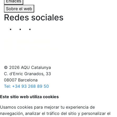
Enlaces
Sobre el web
Redes sociales
Segueix-nos al nostre canal de Twitter
Segueix-nos al nostre canal de Linkedin
Segueix-nos al nostre canal de YouT
© 2026 AQU Catalunya
C. d'Enric Granados, 33
08007 Barcelona
Tel: +34 93 268 89 50
Volver arriba
Este sitio web utiliza cookies
Usamos cookies para mejorar tu experiencia de
navegación, analizar el tráfico del sitio y personalizar el