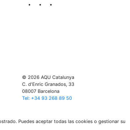
Segueix-nos al nostre canal de Twitter
Segueix-nos al nostre canal de Li
Segueix-nos al nostre canal
© 2026 AQU Catalunya
C. d'Enric Granados, 33
08007 Barcelona
Tel: +34 93 268 89 50
mostrado. Puedes aceptar todas las cookies o gestionar su