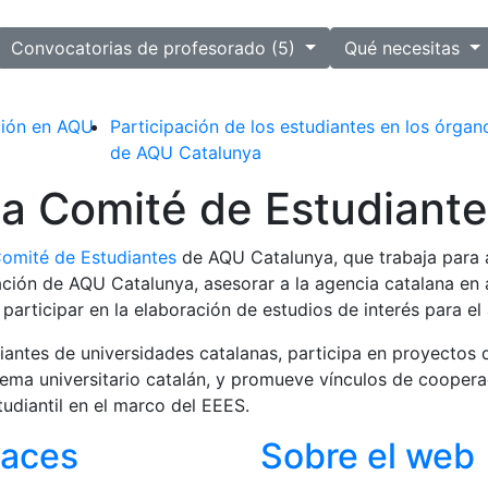
ected
Convocatorias de profesorado (5)
Qué necesitas
ción en AQU
Participación de los estudiantes en los órgan
a
de AQU Catalunya
 la Comité de Estudiant
omité de Estudiantes
de AQU Catalunya, que trabaja para a
uación de AQU Catalunya, asesorar a la agencia catalana en
 participar en la elaboración de estudios de interés para e
antes de universidades catalanas, participa en proyectos q
stema universitario catalán, y promueve vínculos de cooper
udiantil en el marco del EEES.
laces
Sobre el web