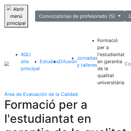
selected
Convocatorias de profesorado (5)
Q
Saltar navegación
Formació
per a
AQU
l'estudiantat
Jornadas
site
Estudios
Difusión
en garantia
Co
y talleres
principal
de la
qualitat
universitària
Área de Evaluación de la Calidad
Formació per a
l'estudiantat en