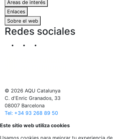
Áreas de interés
Enlaces
Sobre el web
Redes sociales
Segueix-nos al nostre canal de Twitter
Segueix-nos al nostre canal de Linkedin
Segueix-nos al nostre canal de YouT
© 2026 AQU Catalunya
C. d'Enric Granados, 33
08007 Barcelona
Tel: +34 93 268 89 50
Volver arriba
Este sitio web utiliza cookies
Usamos cookies para mejorar tu experiencia de