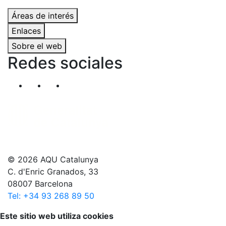
Áreas de interés
Enlaces
Sobre el web
Redes sociales
Segueix-nos al nostre canal de Twitter
Segueix-nos al nostre canal de Linkedin
Segueix-nos al nostre canal de YouT
© 2026 AQU Catalunya
C. d'Enric Granados, 33
08007 Barcelona
Tel: +34 93 268 89 50
Volver arriba
Este sitio web utiliza cookies