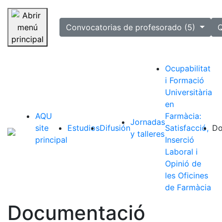
selected
Convocatorias de profesorado (5)
Q
Saltar navegación
Ocupabilitat
i Formació
Universitària
en
AQU
Farmàcia:
Jornadas
site
Estudios
Difusión
Satisfacció,
Do
y talleres
principal
Inserció
Laboral i
Opinió de
les Oficines
de Farmàcia
Documentació