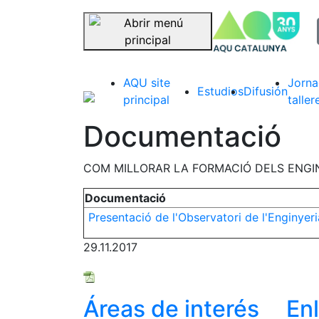
sel
Saltar navegación
AQU site
Jorna
Estudios
Difusión
principal
taller
Documentació
COM MILLORAR LA FORMACIÓ DELS ENGINY
Documentació
Presentació de l'Observatori de l'Enginyeri
29.11.2017
Áreas de interés
En