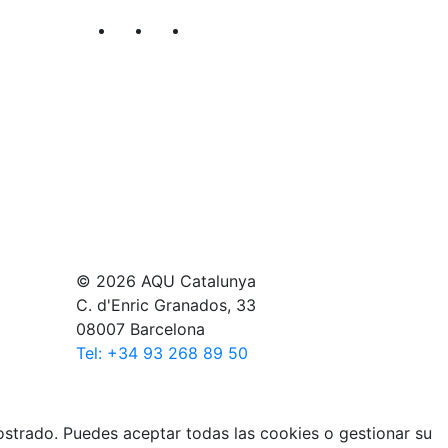
Segueix-nos al nostre canal de Twitter
Segueix-nos al nostre canal de Li
Segueix-nos al nostre canal
© 2026 AQU Catalunya
C. d'Enric Granados, 33
08007 Barcelona
Tel: +34 93 268 89 50
mostrado. Puedes aceptar todas las cookies o gestionar su