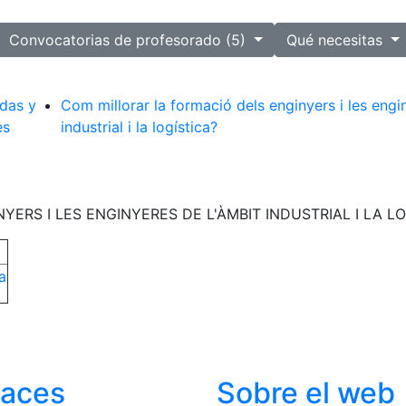
ected
Convocatorias de profesorado (5)
Qué necesitas
das y
Com millorar la formació dels enginyers i les engi
es
industrial i la logística?
ERS I LES ENGINYERES DE L'ÀMBIT INDUSTRIAL I LA L
a
laces
Sobre el web