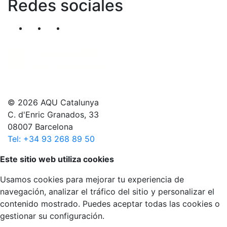
Redes sociales
Segueix-nos al nostre canal de Twitter
Segueix-nos al nostre canal de Linkedin
Segueix-nos al nostre canal de YouT
© 2026 AQU Catalunya
C. d'Enric Granados, 33
08007 Barcelona
Tel: +34 93 268 89 50
Volver arriba
Este sitio web utiliza cookies
Usamos cookies para mejorar tu experiencia de
navegación, analizar el tráfico del sitio y personalizar el
contenido mostrado. Puedes aceptar todas las cookies o
gestionar su configuración.