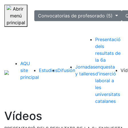
selected
Convocatorias de profesorado (5)
Q
Saltar navegación
Presentació
dels
resultats de
la 6a
AQU
Jornadas
enquesta
site
Estudios
Difusión
Víd
y talleres
d'inserció
principal
laboral a
les
universitats
catalanes
Vídeos