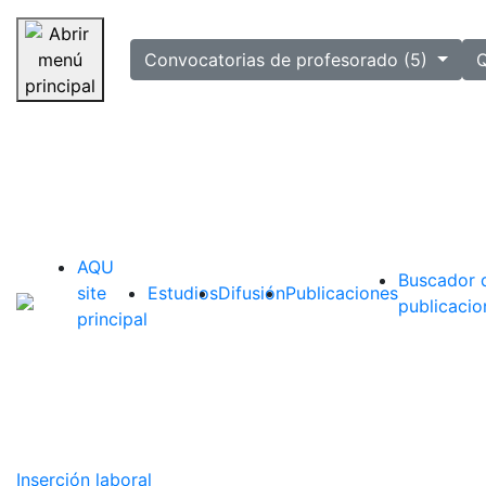
selected
Convocatorias de profesorado (5)
Q
Saltar navegación
AQU
Buscador 
site
Estudios
Difusión
Publicaciones
publicacio
principal
Inserción laboral