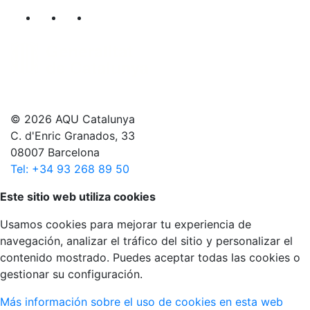
Segueix-nos al nostre canal de Twitter
Segueix-nos al nostre canal de Linkedin
Segueix-nos al nostre canal de YouT
© 2026 AQU Catalunya
C. d'Enric Granados, 33
08007 Barcelona
Tel: +34 93 268 89 50
Volver arriba
Este sitio web utiliza cookies
Usamos cookies para mejorar tu experiencia de
navegación, analizar el tráfico del sitio y personalizar el
contenido mostrado. Puedes aceptar todas las cookies o
gestionar su configuración.
Más información sobre el uso de cookies en esta web