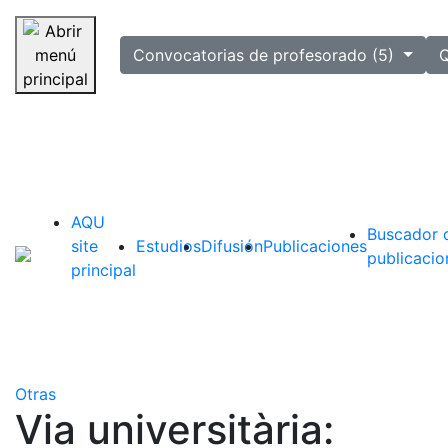
selected
Convocatorias de profesorado (5)
Q
Saltar navegación
AQU
Buscador 
site
Estudios
Difusión
Publicaciones
publicacio
principal
Otras
Via universitària: