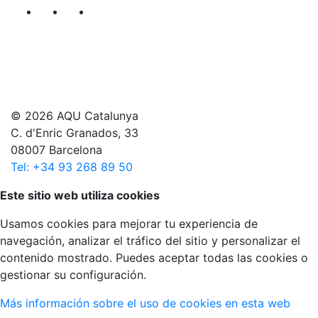
Segueix-nos al nostre canal de Twitter
Segueix-nos al nostre canal de Linkedin
Segueix-nos al nostre canal de YouT
© 2026 AQU Catalunya
C. d'Enric Granados, 33
08007 Barcelona
Tel: +34 93 268 89 50
Volver arriba
Este sitio web utiliza cookies
Usamos cookies para mejorar tu experiencia de
navegación, analizar el tráfico del sitio y personalizar el
contenido mostrado. Puedes aceptar todas las cookies o
gestionar su configuración.
Más información sobre el uso de cookies en esta web