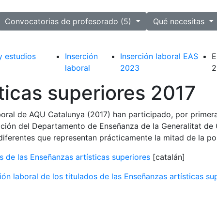
ected
Convocatorias de profesorado (5)
Qué necesitas
y estudios
Inserción
Inserción laboral EAS
E
laboral
2023
2
ticas superiores 2017
laboral de AQU Catalunya (2017) han participado, por prime
ración del Departamento de Enseñanza de la Generalitat de 
diferentes que representan prácticamente la mitad de la po
os de las Enseñanzas artísticas superiores
[catalán]
ión laboral de los titulados de las Enseñanzas artísticas su