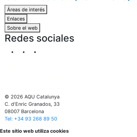
Áreas de interés
Enlaces
Sobre el web
Redes sociales
Segueix-nos al nostre canal de Twitter
Segueix-nos al nostre canal de Linkedin
Segueix-nos al nostre canal de YouT
© 2026 AQU Catalunya
C. d'Enric Granados, 33
08007 Barcelona
Tel: +34 93 268 89 50
Volver arriba
Este sitio web utiliza cookies