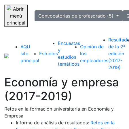
selected
Convocatorias de profesorado (5)
Q
Saltar navegación
Resultad
Encuestas
AQU
Opinión de
de la 2ª
y
site
Estudios
los
edición
estudios
principal
empleadores
(2017-
temáticos
2019)
Economía y empresa
(2017-2019)
Retos en la formación universitaria en Economía y
Empresa
Informe de análisis de resultados:
Retos en la