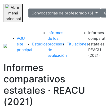
selected
Convocatorias de profesorado (5)
Q
Saltar navegación
Informes
Informes
AQU
de los
comparat
site
Estudios
procesos
Titulaciones
estatales 
principal
de
REACU
evaluación
(2021)
Informes
comparativos
estatales · REACU
(2021)