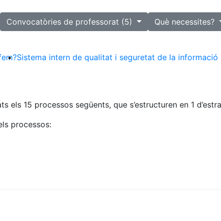
lected
Convocatòries de professorat (5)
Què necessites?
fem?
Sistema intern de qualitat i seguretat de la informació
s els 15 processos següents, que s’estructuren en 1 d’estrat
els processos: