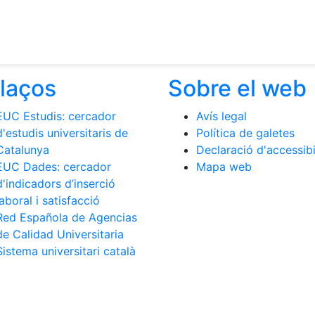
llaços
Sobre el web
EUC Estudis: cercador
Avís legal
d'estudis universitaris de
Política de galetes
Catalunya
Declaració d'accessibi
EUC Dades: cercador
Mapa web
d'indicadors d’inserció
laboral i satisfacció
Red Española de Agencias
de Calidad Universitaria
Sistema universitari català