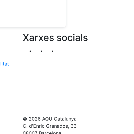
Xarxes socials
Segueix-nos al nostre canal de Twitter
Segueix-nos al nostre canal de Li
Segueix-nos al nostre canal
litat
© 2026 AQU Catalunya
C. d'Enric Granados, 33
08007 Barcelona