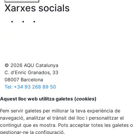
Xarxes socials
Segueix-nos al nostre canal de Twitter
Segueix-nos al nostre canal de Linkedin
Segueix-nos al nostre canal de YouT
© 2026 AQU Catalunya
C. d'Enric Granados, 33
08007 Barcelona
Tel: +34 93 268 89 50
Anar al principi
Aquest lloc web utilitza galetes (
cookies
)
Fem servir galetes per millorar la teva experiència de
navegació, analitzar el trànsit del lloc i personalitzar el
contingut que es mostra. Pots acceptar totes les galetes o
gestionar-ne la configuració.