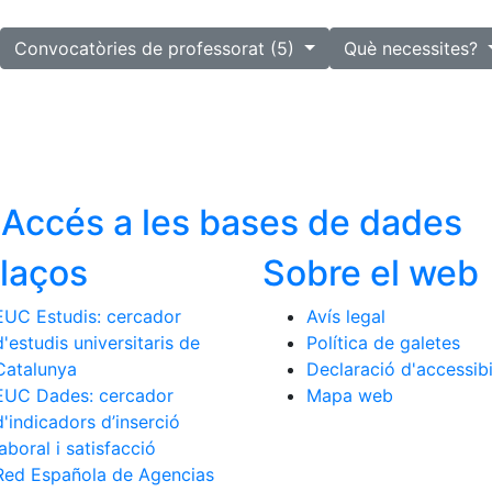
lected
Convocatòries de professorat (5)
Què necessites?
s
Accés a les bases de dades
llaços
Sobre el web
EUC Estudis: cercador
Avís legal
d'estudis universitaris de
Política de galetes
Catalunya
Declaració d'accessibi
EUC Dades: cercador
Mapa web
d'indicadors d’inserció
laboral i satisfacció
Red Española de Agencias