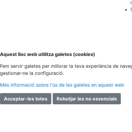
Anar al principi
Aquest lloc web utilitza galetes (
cookies
)
Fem servir galetes per millorar la teva experiència de naveg
gestionar-ne la configuració.
Més informació sobre l'ús de les galetes en aquest web
Acceptar-les totes
Rebutjar les no essencials