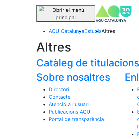
se
Saltar la navegació
AQU Catalunya
Estudis
Altres
Altres
Catàleg de titulacion
Sobre nosaltres
En
Directori
Contacte
Atenció a l'usuari
Publicacions AQU
Portal de transparència