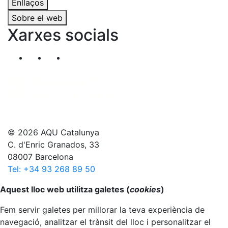
Enllaços
Sobre el web
Xarxes socials
Segueix-nos al nostre canal de Twitter
Segueix-nos al nostre canal de Linkedin
Segueix-nos al nostre canal de YouT
© 2026 AQU Catalunya
C. d'Enric Granados, 33
08007 Barcelona
Tel: +34 93 268 89 50
Anar al principi
Aquest lloc web utilitza galetes (
cookies
)
Fem servir galetes per millorar la teva experiència de
navegació, analitzar el trànsit del lloc i personalitzar el