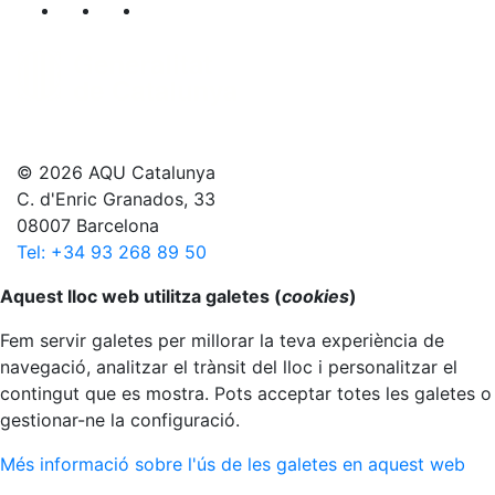
Segueix-nos al nostre canal de Twitter
Segueix-nos al nostre canal de Linkedin
Segueix-nos al nostre canal de YouT
© 2026 AQU Catalunya
C. d'Enric Granados, 33
08007 Barcelona
Tel: +34 93 268 89 50
Anar al principi
Aquest lloc web utilitza galetes (
cookies
)
Fem servir galetes per millorar la teva experiència de
navegació, analitzar el trànsit del lloc i personalitzar el
contingut que es mostra. Pots acceptar totes les galetes o
gestionar-ne la configuració.
Més informació sobre l'ús de les galetes en aquest web