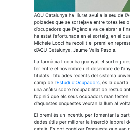
AQU Catalunya ha lliurat avui a la seu de l
polzades que se sortejava entre totes les o
d’ocupadors que l’Agència va celebrar a fin
ha estat l’afortunada en el sorteig, en el qu
Michele Locci ha recollit el premi en repre
d’AQU Catalunya, Jaume Valls Pasola.
La farmàcia Locci ha guanyat el sorteig d
fer entre el novembre i el desembre de l’an
titulats i titulades recents del sistema univ
camp de l’
Estudi d’Ocupadors
, és la quarta
una anàlisi sobre l’ocupabilitat de l’estudian
l’opinió que els seus ocupadors manifesten
d’aquestes enquestes veuran la llum al volt
El premi és un incentiu per fomentar la par
dades útils per millorar la inserció laboral d
català. Es pot conèixer l’enquesta que van 