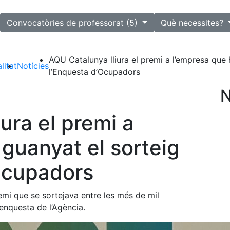
lected
Convocatòries de professorat (5)
Què necessites?
AQU Catalunya lliura el premi a l’empresa que 
litat
Notícies
l’Enquesta d’Ocupadors
N
ura el premi a
guanyat el sorteig
Ocupadors
emi que se sortejava entre les més de mil
enquesta de l’Agència.