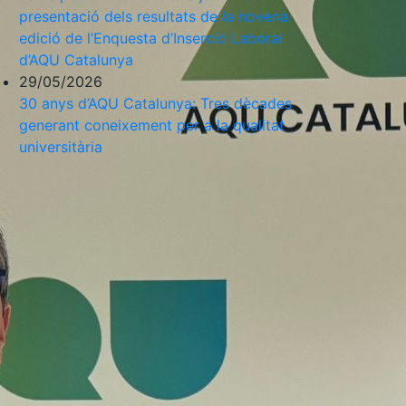
presentació dels resultats de la novena
edició de l’Enquesta d’Inserció Laboral
d’AQU Catalunya
29/05/2026
30 anys d’AQU Catalunya: Tres dècades
generant coneixement per a la qualitat
universitària