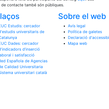
 de contacte també són públiques.
llaços
Sobre el web
EUC Estudis: cercador
Avís legal
d'estudis universitaris de
Política de galetes
Catalunya
Declaració d'accessibi
EUC Dades: cercador
Mapa web
d'indicadors d’inserció
laboral i satisfacció
Red Española de Agencias
de Calidad Universitaria
Sistema universitari català