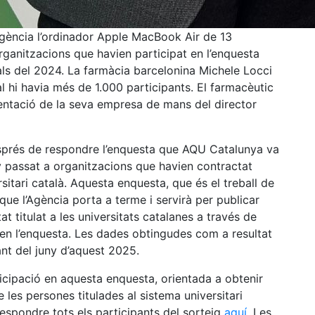
’Agència l’ordinador Apple MacBook Air de 13
rganitzacions que havien participat en l’enquesta
als del 2024. La farmàcia barcelonina Michele Locci
al hi havia més de 1.000 participants. El farmacèutic
sentació de la seva empresa de mans del director
esprés de respondre l’enquesta que AQU Catalunya va
y passat a organitzacions que havien contractat
ersitari català. Aquesta enquesta, que és el treball de
 que l’Agència porta a terme i servirà per publicar
tat titulat a les universitats catalanes a través de
 en l’enquesta. Les dades obtingudes com a resultat
ant del juny d’aquest 2025.
ticipació en aquesta enquesta, orientada a obtenir
e les persones titulades al sistema universitari
respondre tots els participants del sorteig
aquí
. Les