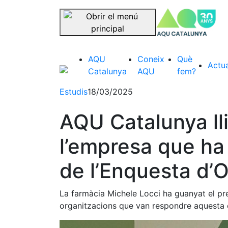
se
Saltar la navegació
AQU
Coneix
Què
Actua
Catalunya
AQU
fem?
Estudis
18/03/2025
AQU Catalunya lli
l’empresa que ha 
de l’Enquesta d’
La farmàcia Michele Locci ha guanyat el pr
organitzacions que van respondre aquesta 