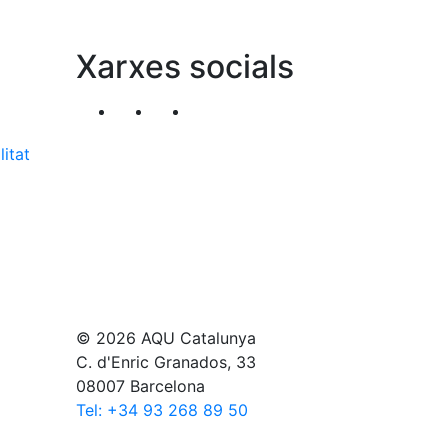
Xarxes socials
Segueix-nos al nostre canal de Twitter
Segueix-nos al nostre canal de Li
Segueix-nos al nostre canal
litat
© 2026 AQU Catalunya
C. d'Enric Granados, 33
08007 Barcelona
Tel: +34 93 268 89 50