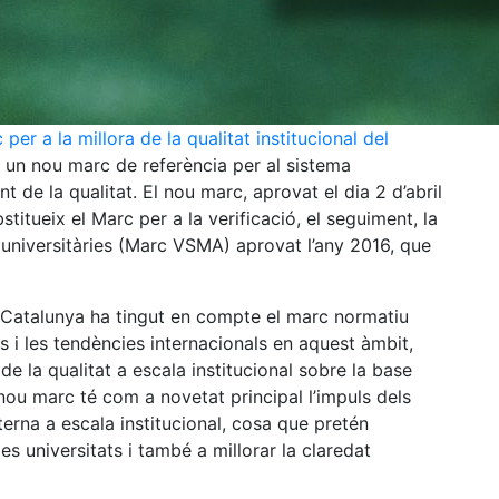
 per a la millora de la qualitat institucional del
, un nou marc de referència per al sistema
t de la qualitat. El nou marc, aprovat el dia 2 d’abril
itueix el Marc per a la verificació, el seguiment, la
ns universitàries (Marc VSMA) aprovat l’any 2016, que
Catalunya ha tingut en compte el marc normatiu
ts i les tendències internacionals en aquest àmbit,
de la qualitat a escala institucional sobre la base
l nou marc té com a novetat principal l’impuls dels
erna a escala institucional, cosa que pretén
les universitats i també a millorar la claredat