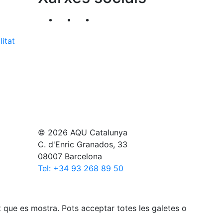
Segueix-nos al nostre canal de Twitter
Segueix-nos al nostre canal de Li
Segueix-nos al nostre canal
litat
© 2026 AQU Catalunya
C. d'Enric Granados, 33
08007 Barcelona
Tel: +34 93 268 89 50
gut que es mostra. Pots acceptar totes les galetes o