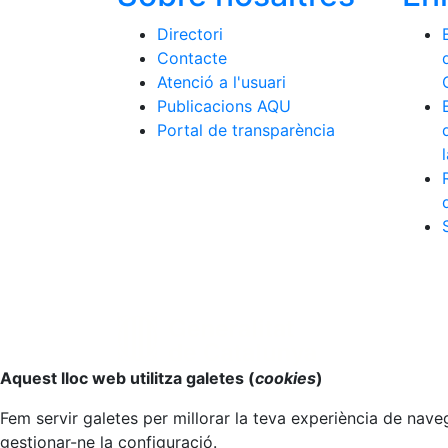
Directori
Contacte
Atenció a l'usuari
Publicacions AQU
Portal de transparència
Anar al principi
Aquest lloc web utilitza galetes (
cookies
)
Fem servir galetes per millorar la teva experiència de naveg
gestionar-ne la configuració.