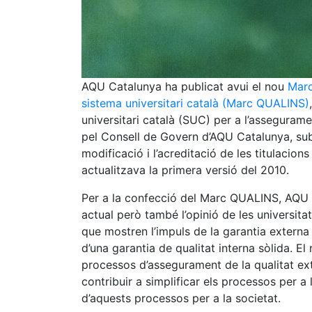
AQU Catalunya ha publicat avui el nou
Marc
sistema universitari català (Marc QUALINS)
universitari català (SUC) per a l’asseguramen
pel Consell de Govern d’AQU Catalunya, subst
modificació i l’acreditació de les titulacio
actualitzava la primera versió del 2010.
Per a la confecció del Marc QUALINS, AQU 
actual però també l’opinió de les universita
que mostren l’impuls de la garantia externa 
d’una garantia de qualitat interna sòlida. E
processos d’assegurament de la qualitat ext
contribuir a simplificar els processos per a 
d’aquests processos per a la societat.