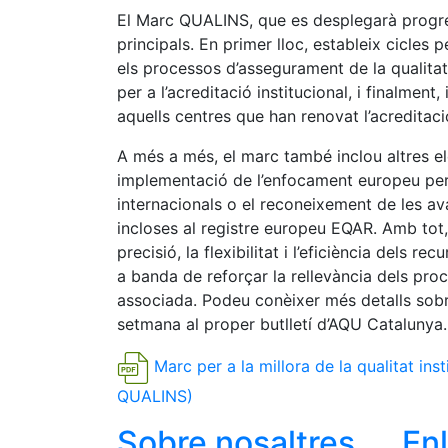
El Marc QUALINS, que es desplegarà progres
principals. En primer lloc, estableix cicles p
els processos d’assegurament de la qualita
per a l’acreditació institucional, i finalmen
aquells centres que han renovat l’acreditació
A més a més, el marc també inclou altres 
implementació de l’enfocament europeu per a
internacionals o el reconeixement de les av
incloses al registre europeu EQAR. Amb tot
precisió, la flexibilitat i l’eficiència dels r
a banda de reforçar la rellevància dels proc
associada. Podeu conèixer més detalls sobr
setmana al proper butlletí d’AQU Catalunya.
Marc per a la millora de la qualitat ins
QUALINS)
Sobre nosaltres
En