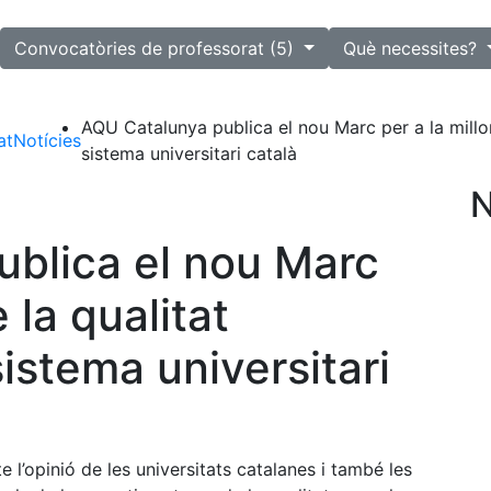
lected
Convocatòries de professorat (5)
Què necessites?
AQU Catalunya publica el nou Marc per a la millora
at
Notícies
sistema universitari català
N
blica el nou Marc
 la qualitat
sistema universitari
e l’opinió de les universitats catalanes i també les