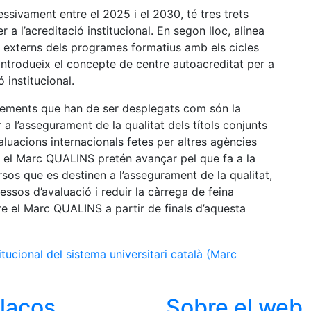
sivament entre el 2025 i el 2030, té tres trets
er a l’acreditació institucional. En segon lloc, alinea
t externs dels programes formatius amb els cicles
t, introdueix el concepte de centre autoacreditat per a
 institucional.
elements que han de ser desplegats com són la
 l’assegurament de la qualitat dels títols conjunts
aluacions internacionals fetes per altres agències
, el Marc QUALINS pretén avançar pel que fa a la
ecursos que es destinen a l’assegurament de la qualitat,
essos d’avaluació i reduir la càrrega de feina
e el Marc QUALINS a partir de finals d’aquesta
titucional del sistema universitari català (Marc
llaços
Sobre el web