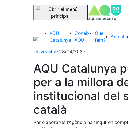
se
Saltar la navegació
AQU
Coneix
Què
Actualit
Catalunya
AQU
fem?
Universitats
28/04/2025
AQU Catalunya pu
per a la millora de
institucional del 
català
Per elaborar-lo l’Agència ha tingut en compt