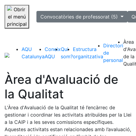
selected
Convocatòries de professorat (5)
Q
Saltar la navegació
Àrea
Directori
AQU
Coneix
Qui
Estructura
d'Ava
de
Catalunya
AQU
som?
organitzativa
de la
personal
Quali
Àrea d'Avaluació de
la Qualitat
L'Àrea d'Avaluació de la Qualitat té l’encàrrec de
gestionar i coordinar les activitats atribuïdes per la Llei
a la CAIP i a les seves comissions específiques.
Aquestes activitats estan relacionades amb l’avaluació,