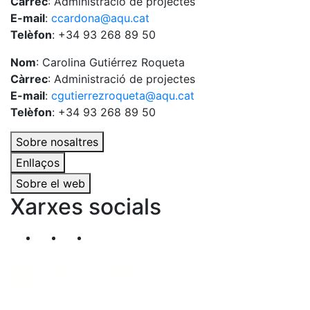
Càrrec
: Administració de projectes
E-mail
:
ccardona@aqu.cat
Telèfon
: +34 93 268 89 50
Nom
: Carolina Gutiérrez Roqueta
Càrrec
: Administració de projectes
E-mail
:
cgutierrezroqueta@aqu.cat
Telèfon
: +34 93 268 89 50
Sobre nosaltres
Enllaços
Sobre el web
Xarxes socials
Segueix-nos al nostre canal de Twitter
Segueix-nos al nostre canal de Linkedin
Segueix-nos al nostre canal de YouT