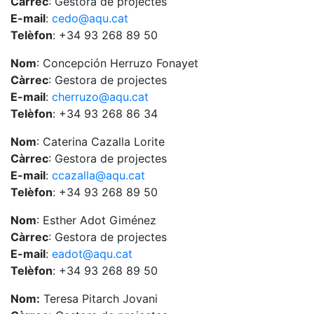
Càrrec
: Gestora de projectes
E-mail
:
cedo@aqu.cat
Telèfon
: +34 93 268 89 50
Nom
: Concepción Herruzo Fonayet
Càrrec
: Gestora de projectes
E-mail
:
cherruzo@aqu.cat
Telèfon
: +34 93 268 86 34
Nom
: Caterina Cazalla Lorite
Càrrec
: Gestora de projectes
E-mail
:
ccazalla@aqu.cat
Telèfon
: +34 93 268 89 50
Nom
: Esther Adot Giménez
Càrrec
: Gestora de projectes
E-mail
:
eadot@aqu.cat
Telèfon
: +34 93 268 89 50
Nom:
Teresa Pitarch Jovani