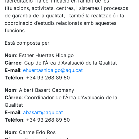
l’acreditació i la certificació en l’àmbit de les
titulacions, activitats, centres, i sistemes i processos
de garantia de la qualitat, i també la realització i la
coordinació d’estudis relacionats amb aquestes
funcions.
Està composta per:
Nom
: Esther Huertas Hidalgo
Càrrec
: Cap de l'Àrea d'Avaluació de la Qualitat
E-mail
:
ehuertashidalgo@aqu.cat
Telèfon
: +34 93 268 89 50
Nom
: Albert Basart Capmany
Càrrec
: Coordinador de l'Àrea d'Avaluació de la
Qualitat
E-mail
:
abasart@aqu.cat
Telèfon
: +34 93 268 89 50
Nom
: Carme Edo Ros