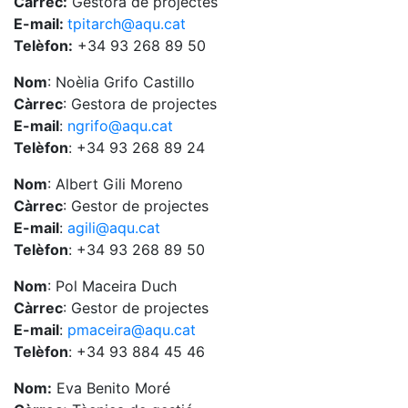
Càrrec:
Gestora de projectes
E-mail:
tpitarch@aqu.cat
Telèfon:
+34 93 268 89 50
Nom
: Noèlia Grifo Castillo
Càrrec
: Gestora de projectes
E-mail
:
ngrifo@aqu.cat
Telèfon
: +34 93 268 89 24
Nom
: Albert Gili Moreno
Càrrec
: Gestor de projectes
E-mail
:
agili@aqu.cat
Telèfon
: +34 93 268 89 50
Nom
: Pol Maceira Duch
Càrrec
: Gestor de projectes
E-mail
:
pmaceira@aqu.cat
Telèfon
: +34 93 884 45 46
Nom:
Eva Benito Moré