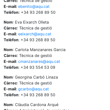
Càrrec:
Tècnica de gestió
E-mail:
ebenito@aqu.cat
Telèfon:
+34 93 268 89 50
Nom
: Eva Eixarch Olleta
Càrrec
: Tècnica de gestió
E-mail
:
eeixarch@aqu.cat
Telèfon
: +34 93 268 89 50
Nom
: Carlota Manzanares Garcia
Càrrec
: Tècnica de gestió
E-mail
:
cmanzanares@aqu.cat
Telèfon
: +34 93 554 53 09
Nom
: Georgina Carbó Linaza
Càrrec
: Tècnica de gestió
E-mail
:
gcarbo@aqu.cat
Telèfon
: +34 93 268 89 50
Nom
: Clàudia Cardona Arqué