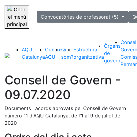
selected
Convocatòries de professorat (5)
Q
Saltar la navegació
Consel
Òrgans
AQU
Coneix
Qui
Estructura
Govern
de
Catalunya
AQU
som?
organitzativa
Comiss
govern
Perman
Consell de Govern -
09.07.2020
Documents i acords aprovats pel Consell de Govern
número 11 d'AQU Catalunya, de l'1 al 9 de juliol de
2020