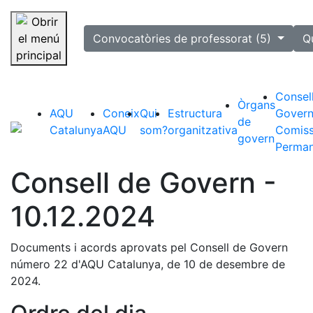
selected
Convocatòries de professorat (5)
Q
Saltar la navegació
Consel
Òrgans
AQU
Coneix
Qui
Estructura
Govern
de
Catalunya
AQU
som?
organitzativa
Comiss
govern
Perman
Consell de Govern -
10.12.2024
Documents i acords aprovats pel Consell de Govern
número 22 d'AQU Catalunya, de 10 de desembre de
2024.