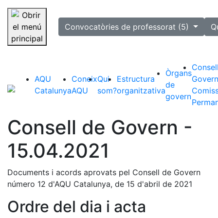
selected
Convocatòries de professorat (5)
Q
Saltar la navegació
Consel
Òrgans
AQU
Coneix
Qui
Estructura
Govern
de
Catalunya
AQU
som?
organitzativa
Comiss
govern
Perman
Consell de Govern -
15.04.2021
Documents i acords aprovats pel Consell de Govern
número 12 d'AQU Catalunya, de 15 d'abril de 2021
Ordre del dia i acta