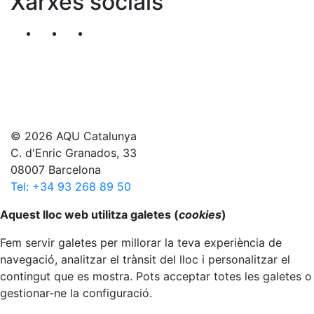
Xarxes socials
Segueix-nos al nostre canal de Twitter
Segueix-nos al nostre canal de Linkedin
Segueix-nos al nostre canal de YouT
© 2026 AQU Catalunya
C. d'Enric Granados, 33
08007 Barcelona
Tel: +34 93 268 89 50
Anar al principi
Aquest lloc web utilitza galetes (
cookies
)
Fem servir galetes per millorar la teva experiència de
navegació, analitzar el trànsit del lloc i personalitzar el
contingut que es mostra. Pots acceptar totes les galetes o
gestionar-ne la configuració.