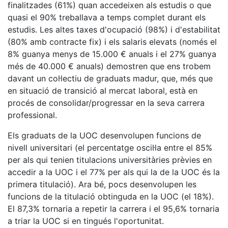
finalitzades (61%) quan accedeixen als estudis o que
quasi el 90% treballava a temps complet durant els
estudis. Les altes taxes d'ocupació (98%) i d'estabilitat
(80% amb contracte fix) i els salaris elevats (només el
8% guanya menys de 15.000 € anuals i el 27% guanya
més de 40.000 € anuals) demostren que ens trobem
davant un col·lectiu de graduats madur, que, més que
en situació de transició al mercat laboral, està en
procés de consolidar/progressar en la seva carrera
professional.
Els graduats de la UOC desenvolupen funcions de
nivell universitari (el percentatge oscil·la entre el 85%
per als qui tenien titulacions universitàries prèvies en
accedir a la UOC i el 77% per als qui la de la UOC és la
primera titulació). Ara bé, pocs desenvolupen les
funcions de la titulació obtinguda en la UOC (el 18%).
El 87,3% tornaria a repetir la carrera i el 95,6% tornaria
a triar la UOC si en tingués l'oportunitat.