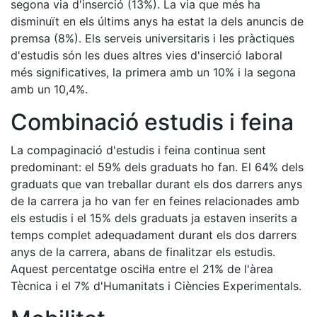
segona via d'inserció (13%). La via que més ha
disminuït en els últims anys ha estat la dels anuncis de
premsa (8%). Els serveis universitaris i les pràctiques
d'estudis són les dues altres vies d'inserció laboral
més significatives, la primera amb un 10% i la segona
amb un 10,4%.
Combinació estudis i feina
La compaginació d'estudis i feina continua sent
predominant: el 59% dels graduats ho fan. El 64% dels
graduats que van treballar durant els dos darrers anys
de la carrera ja ho van fer en feines relacionades amb
els estudis i el 15% dels graduats ja estaven inserits a
temps complet adequadament durant els dos darrers
anys de la carrera, abans de finalitzar els estudis.
Aquest percentatge oscil·la entre el 21% de l'àrea
Tècnica i el 7% d'Humanitats i Ciències Experimentals.