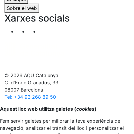
Sobre el web
Xarxes socials
Segueix-nos al nostre canal de Twitter
Segueix-nos al nostre canal de Linkedin
Segueix-nos al nostre canal de YouT
© 2026 AQU Catalunya
C. d'Enric Granados, 33
08007 Barcelona
Tel: +34 93 268 89 50
Anar al principi
Aquest lloc web utilitza galetes (
cookies
)
Fem servir galetes per millorar la teva experiència de
navegació, analitzar el trànsit del lloc i personalitzar el