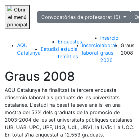
selected
Convocatòries de professorat (5)
Q
Saltar la navegació
Inserció
Enquestes
AQU
Inserció
laboral
Graus
Estudis
i estudis
Catalunya
laboral
graus
2008
temàtics
2026
Graus 2008
AQU Catalunya ha finalitzat la tercera enquesta
d'inserció laboral als graduats de les universitats
catalanes. L'estudi ha basat la seva anàlisi en una
mostra del 53% dels graduats de la promoció de
2003-2004 de les set universitats públiques catalanes
(UB, UAB, UPC, UPF, UdG, UdL, URV), la UVic i la UOC.
En total s'ha enquestat a 12.553 graduats.