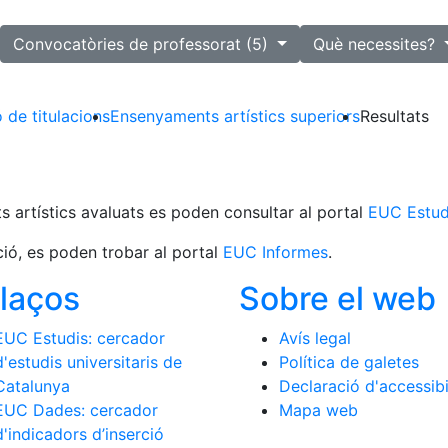
lected
Convocatòries de professorat (5)
Què necessites?
 de titulacions
Ensenyaments artístics superiors
Resultats
s artístics avaluats es poden consultar al portal
EUC Estud
ció, es poden trobar al portal
EUC Informes
.
llaços
Sobre el web
EUC Estudis: cercador
Avís legal
d'estudis universitaris de
Política de galetes
Catalunya
Declaració d'accessibi
EUC Dades: cercador
Mapa web
d'indicadors d’inserció