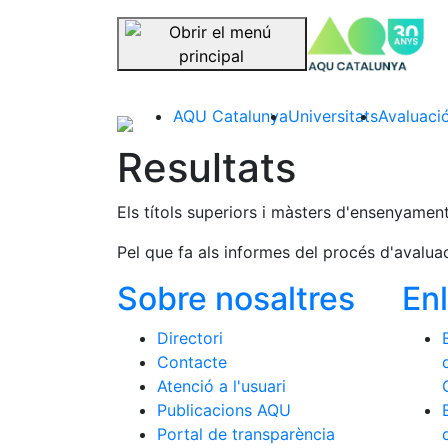
se
Saltar la navegació
AQU Catalunya
Universitats
Avaluació
Resultats
Els títols superiors i màsters d'ensenyament
Pel que fa als informes del procés d'avalua
Sobre nosaltres
En
Directori
Contacte
Atenció a l'usuari
Publicacions AQU
Portal de transparència