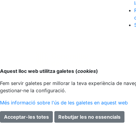
Anar al principi
Aquest lloc web utilitza galetes (
cookies
)
Fem servir galetes per millorar la teva experiència de naveg
gestionar-ne la configuració.
Més informació sobre l'ús de les galetes en aquest web
Acceptar-les totes
Rebutjar les no essencials