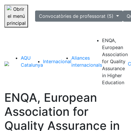
selected
Convocatòries de professorat (5)
Q
Saltar la navegació
ENQA,
European
Association
AQU
Aliances
Internacional
for Quality
C
Catalunya
internacionals
Assurance
in Higher
Education
ENQA, European
Association for
Quality Assurance in