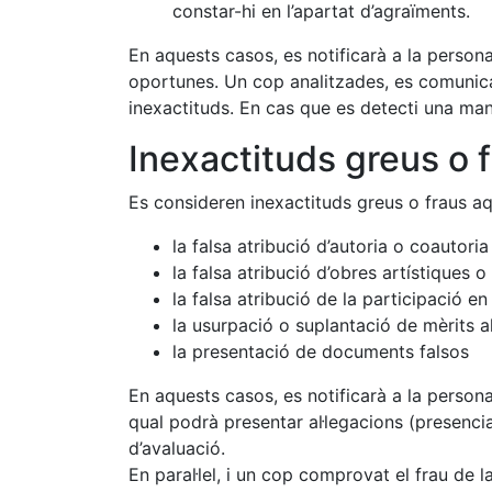
constar-hi en l’apartat d’agraïments.
En aquests casos, es notificarà a la persona 
oportunes. Un cop analitzades, es comunicarà
inexactituds. En cas que es detecti una manc
Inexactituds greus o 
Es consideren inexactituds greus o fraus aque
la falsa atribució d’autoria o coautoria
la falsa atribució d’obres artístiques 
la falsa atribució de la participació e
la usurpació o suplantació de mèrits a
la presentació de documents falsos
En aquests casos, es notificarà a la persona
qual podrà presentar al·legacions (presencia
d’avaluació.
En paral·lel, i un cop comprovat el frau de l