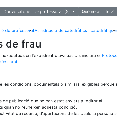
lected
Convocatòries de professorat (5)
Què necessites?
ió de professorat
Acreditació de catedràtics i catedràtique
s de frau
inexactituds en l'expedient d'avaluació s'iniciarà el
Protoco
ofessorat
.
les condicions, documentals o similars, exigibles perquè el
 de publicació que no han estat enviats a l’editorial.
ats quan no reuneixen aquesta condició.
l’activitat de recerca, d’aportacions de les quals la persona s