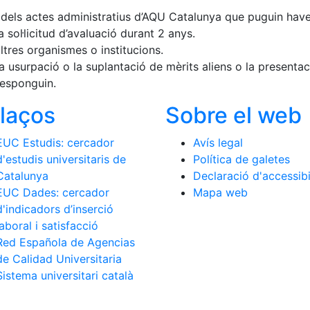
ió dels actes administratius d’AQU Catalunya que puguin have
 sol·licitud d’avaluació durant 2 anys.
tres organismes o institucions.
a usurpació o la suplantació de mèrits aliens o la present
rresponguin.
llaços
Sobre el web
EUC Estudis: cercador
Avís legal
d'estudis universitaris de
Política de galetes
Catalunya
Declaració d'accessibi
EUC Dades: cercador
Mapa web
d'indicadors d’inserció
laboral i satisfacció
Red Española de Agencias
de Calidad Universitaria
Sistema universitari català