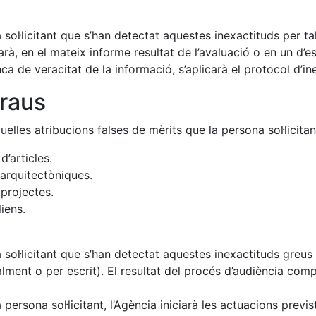
sol·licitant que s’han detectat aquestes inexactituds per tal
, en el mateix informe resultat de l’avaluació o en un d’es
a de veracitat de la informació, s’aplicarà el protocol d’i
fraus
lles atribucions falses de mèrits que la persona sol·licitant
 d’articles.
o arquitectòniques.
n projectes.
liens.
 sol·licitant que s’han detectat aquestes inexactituds greus 
lment o per escrit). El resultat del procés d’audiència comp
a persona sol·licitant, l’Agència iniciarà les actuacions prev