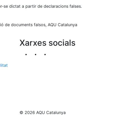
r-se dictat a partir de declaracions falses.
ació de documents falsos, AQU Catalunya
Xarxes socials
Segueix-nos al nostre canal de Twitter
Segueix-nos al nostre canal de Li
Segueix-nos al nostre canal
litat
© 2026 AQU Catalunya