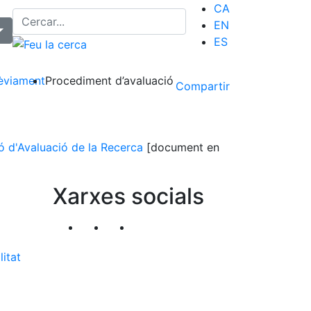
CA
EN
ES
rèviament
Procediment d’avaluació
Compartir
ó d'Avaluació de la Recerca
[document en
Xarxes socials
Segueix-nos al nostre canal de Twitter
Segueix-nos al nostre canal de Li
Segueix-nos al nostre canal
litat