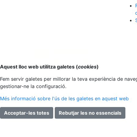
Anar al principi
Aquest lloc web utilitza galetes (
cookies
)
Fem servir galetes per millorar la teva experiència de naveg
gestionar-ne la configuració.
Més informació sobre l'ús de les galetes en aquest web
Acceptar-les totes
Rebutjar les no essencials