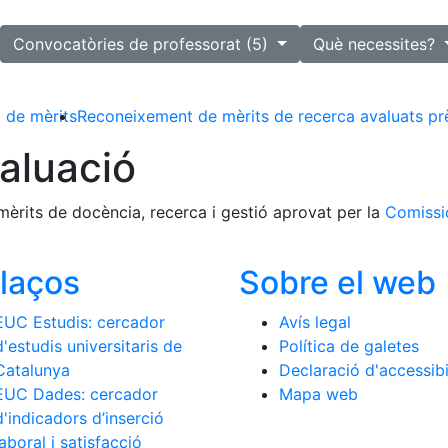
lected
Convocatòries de professorat (5)
Què necessites?
 de mèrits
Reconeixement de mèrits de recerca avaluats p
aluació
mèrits de docència, recerca i gestió aprovat per la
Comissi
llaços
Sobre el web
EUC Estudis: cercador
Avís legal
d'estudis universitaris de
Política de galetes
Catalunya
Declaració d'accessibi
EUC Dades: cercador
Mapa web
d'indicadors d’inserció
laboral i satisfacció