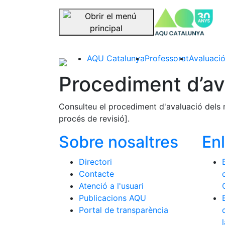
se
Saltar la navegació
AQU Catalunya
Professorat
Avaluació
Procediment d’av
Consulteu el procediment d'avaluació dels 
procés de revisió].
Sobre nosaltres
En
Directori
Contacte
Atenció a l'usuari
Publicacions AQU
Portal de transparència