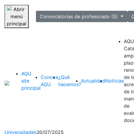
selected
Convocatorias de profesorado (5)
Q
Saltar navegación
AQU
Cata
ampl
plaz
reno
AQU
Conoce
¿Qué
de l
site
Actualidad
Noticias
AQU
hacemos?
acre
principal
de l
man
de
eval
doc
Universidades
30/07/2025