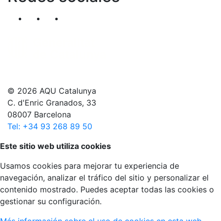
Segueix-nos al nostre canal de Twitter
Segueix-nos al nostre canal de Linkedin
Segueix-nos al nostre canal de YouT
© 2026 AQU Catalunya
C. d'Enric Granados, 33
08007 Barcelona
Tel: +34 93 268 89 50
Volver arriba
Este sitio web utiliza cookies
Usamos cookies para mejorar tu experiencia de
navegación, analizar el tráfico del sitio y personalizar el
contenido mostrado. Puedes aceptar todas las cookies o
gestionar su configuración.