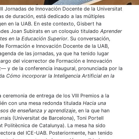
II Jornadas de Innovación Docente de la Universitat
s de duración, está dedicado a las múltiples
en en la UAB. En este contexto, Gisbert ha
des Joan Subirats en un coloquio titulado
Aprender
es en la Educación Superior
. Su conversación,
e Formación e Innovación Docente de la UAB,
agenda de las jornadas, ya que ha tenido lugar
cargo del vicerrector de Formación e Innovación
— y de la conferencia inaugural, pronunciada por la
ada
Cómo incorporar la Inteligencia Artificial en la
 ceremonia de entrega de los VIII Premios a la
ién con una mesa redonda titulada
Hacia una
esos de enseñanza y aprendizaje
, en la que han
rais (Universitat de Barcelona), Toni Portell
tat Politècnica de Catalunya). La mesa ha sido
rectora del ICE-UAB. Posteriormente, han tenido