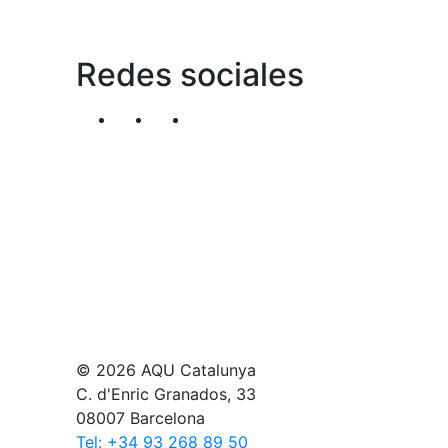
Redes sociales
Segueix-nos al nostre canal de Twitter
Segueix-nos al nostre canal de Li
Segueix-nos al nostre canal
© 2026 AQU Catalunya
C. d'Enric Granados, 33
08007 Barcelona
Tel: +34 93 268 89 50