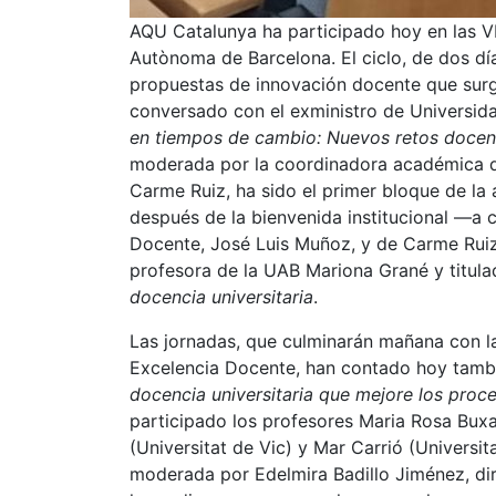
AQU Catalunya ha participado hoy en las VI
Autònoma de Barcelona. El ciclo, de dos día
propuestas de innovación docente que surg
conversado con el exministro de Universida
en tiempos de cambio: Nuevos retos docent
moderada por la coordinadora académica d
Carme Ruiz, ha sido el primer bloque de la 
después de la bienvenida institucional —a 
Docente, José Luis Muñoz, y de Carme Ruiz
profesora de la UAB Mariona Grané y titul
docencia universitaria
.
Las jornadas, que culminarán mañana con la
Excelencia Docente, han contado hoy tamb
docencia universitaria que mejore los proc
participado los profesores Maria Rosa Buxar
(Universitat de Vic) y Mar Carrió (Universi
moderada por Edelmira Badillo Jiménez, di