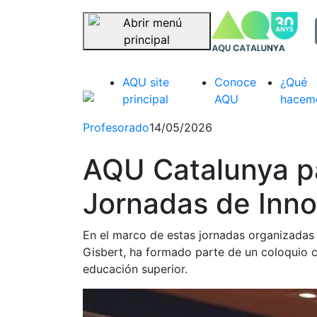
sel
Saltar navegación
AQU site
Conoce
¿Qué
principal
AQU
hacem
Profesorado
14/05/2026
AQU Catalunya par
Jornadas de Inn
En el marco de estas jornadas organizadas 
Gisbert, ha formado parte de un coloquio c
educación superior.