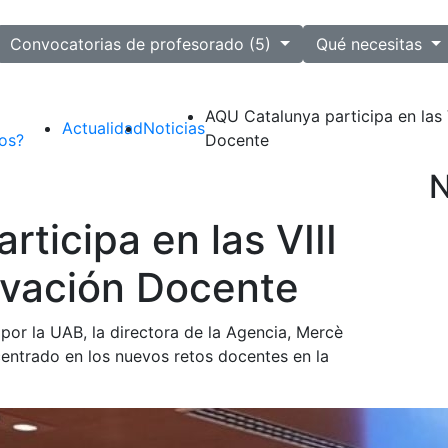
ected
Convocatorias de profesorado (5)
Qué necesitas
AQU Catalunya participa en las 
Actualidad
Noticias
os?
Docente
N
ticipa en las VIII
ovación Docente
por la UAB, la directora de la Agencia, Mercè
entrado en los nuevos retos docentes en la