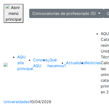
selected
Convocatorias de profesorado (5)
Q
Saltar navegación
AQU
Cata
reún
Uni
AQU
Técn
Conoce
¿Qué
site
Actualidad
Noticias
Cali
AQU
hacemos?
principal
las
univ
cata
prim
en 
Universidades
10/04/2026