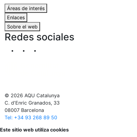
Áreas de interés
Enlaces
Sobre el web
Redes sociales
Segueix-nos al nostre canal de Twitter
Segueix-nos al nostre canal de Linkedin
Segueix-nos al nostre canal de YouT
© 2026 AQU Catalunya
C. d'Enric Granados, 33
08007 Barcelona
Tel: +34 93 268 89 50
Volver arriba
Este sitio web utiliza cookies