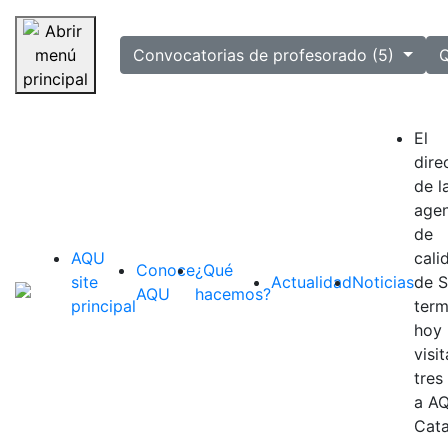
selected
Convocatorias de profesorado (5)
Q
Saltar navegación
El
dire
de l
agen
de
AQU
cali
Conoce
¿Qué
site
Actualidad
Noticias
de S
AQU
hacemos?
principal
term
hoy
visi
tres
a A
Cata