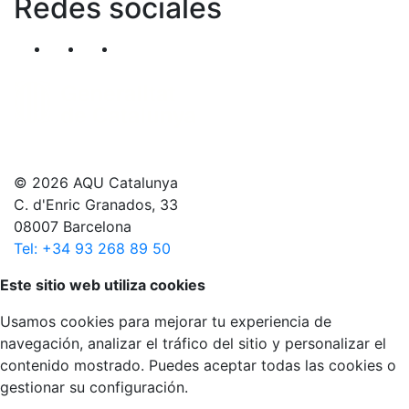
Redes sociales
Segueix-nos al nostre canal de Twitter
Segueix-nos al nostre canal de Linkedin
Segueix-nos al nostre canal de YouT
© 2026 AQU Catalunya
C. d'Enric Granados, 33
08007 Barcelona
Tel: +34 93 268 89 50
Volver arriba
Este sitio web utiliza cookies
Usamos cookies para mejorar tu experiencia de
navegación, analizar el tráfico del sitio y personalizar el
contenido mostrado. Puedes aceptar todas las cookies o
gestionar su configuración.