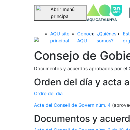
sel
Saltar navegación
AQU site
Conoce
¿Quiénes
Est
principal
AQU
somos?
org
Consejo de Gobie
Documentos y acuerdos aprobados por el 
Orden del día y acta 
Ordre del dia
Acta del Consell de Govern núm. 4
(aprovad
Documentos y acuerd