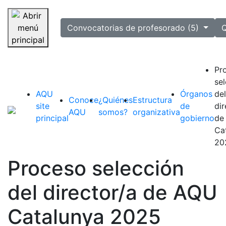
selected
Convocatorias de profesorado (5)
Q
Saltar navegación
Pr
se
AQU
Órganos
del
Conoce
¿Quiénes
Estructura
site
de
dir
AQU
somos?
organizativa
principal
gobierno
de
Ca
20
Proceso selección
del director/a de AQU
Catalunya 2025