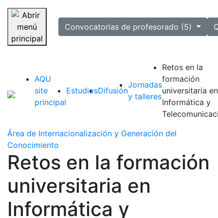
selected
Convocatorias de profesorado (5)
Q
Saltar navegación
Retos en la
AQU
formación
Jornadas
site
Estudios
Difusión
universitaria en
y talleres
principal
Informática y
Telecomunicac
Área de Internacionalización y Generación del
Conocimiento
Retos en la formación
universitaria en
Informática y