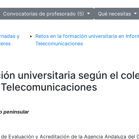
ected
Convocatorias de profesorado (5)
Qué necesitas
rnadas y
Retos en la formación universitaria en Infor
leres
Telecomunicaciones
ión universitaria según el col
y Telecomunicaciones
o peninsular
r de Evaluación y Acreditación de la Agencia Andaluza d