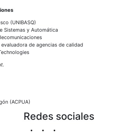
ciones
Vasco (UNIBASQ)
de Sistemas y Automática
Telecomunicaciones
 evaluadora de agencias de calidad
Technologies
t.
ragón (ACPUA)
Redes sociales
Segueix-nos al nostre canal de Twitter
Segueix-nos al nostre canal de Li
Segueix-nos al nostre canal