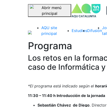
sel
Saltar navegación
AQU site
Jo
Estudios
Difusión
principal
tal
Programa
Los retos en la formac
caso de Informática 
*El programa está indicado según el
horari
11:30 – 11:40 h Introducción de la jornada
Sebastián Chávez de Diego
. Directo