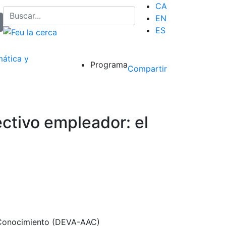
CA
EN
ES
mática y
Programa
Compartir
ectivo empleador: el
el Conocimiento (DEVA-AAC)