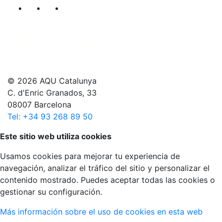
Segueix-nos al nostre canal de Twitter
Segueix-nos al nostre canal de Linkedin
Segueix-nos al nostre canal de YouT
© 2026 AQU Catalunya
C. d'Enric Granados, 33
08007 Barcelona
Tel: +34 93 268 89 50
Volver arriba
Este sitio web utiliza cookies
Usamos cookies para mejorar tu experiencia de
navegación, analizar el tráfico del sitio y personalizar el
contenido mostrado. Puedes aceptar todas las cookies o
gestionar su configuración.
Más información sobre el uso de cookies en esta web