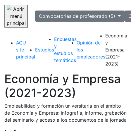
selected
Convocatorias de profesorado (5)
Q
Saltar navegación
Economía
Encuestas
AQU
Opinión de
y
y
site
Estudios
los
Empresa
estudios
principal
empleadores
(2021-
temáticos
2023)
Economía y Empresa
(2021-2023)
Empleabilidad y formación universitaria en el ámbito
de Economía y Empresa: infografía, informe, grabación
del seminario y acceso a los documentos de la jornada