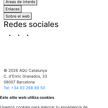
Áreas de interés
Enlaces
Sobre el web
Redes sociales
Segueix-nos al nostre canal de Twitter
Segueix-nos al nostre canal de Linkedin
Segueix-nos al nostre canal de YouT
© 2026 AQU Catalunya
C. d'Enric Granados, 33
08007 Barcelona
Tel: +34 93 268 89 50
Volver arriba
Este sitio web utiliza cookies
Usamos cookies para mejorar tu experiencia de