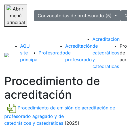
selected
Convocatorias de profesorado (5)
Q
Saltar navegación
Acreditación
AQU
Acreditación
de
Pro
site
Profesorado
de
catedráticos
de
principal
profesorado
y
acr
catedráticas
Procedimiento de
acreditación
Procedimiento de emisión de acreditación de
profesorado agregado y de
catedráticos y catedráticas
(2025)