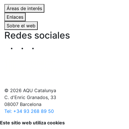
Áreas de interés
Enlaces
Sobre el web
Redes sociales
Segueix-nos al nostre canal de Twitter
Segueix-nos al nostre canal de Linkedin
Segueix-nos al nostre canal de YouT
© 2026 AQU Catalunya
C. d'Enric Granados, 33
08007 Barcelona
Tel: +34 93 268 89 50
Volver arriba
Este sitio web utiliza cookies