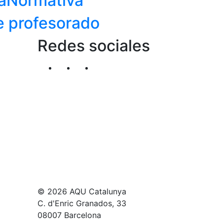
a
Normativa
e profesorado
Redes sociales
Segueix-nos al nostre canal de Twitter
Segueix-nos al nostre canal de Li
Segueix-nos al nostre canal
© 2026 AQU Catalunya
C. d'Enric Granados, 33
08007 Barcelona