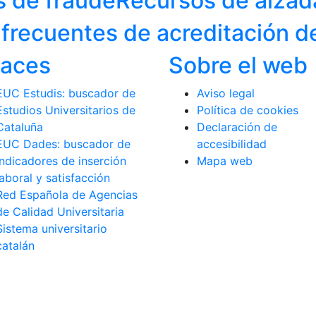
s de fraude
Recursos de alzad
frecuentes de acreditación d
laces
Sobre el web
EUC Estudis: buscador de
Aviso legal
Estudios Universitarios de
Política de cookies
Cataluña
Declaración de
EUC Dades: buscador de
accesibilidad
indicadores de inserción
Mapa web
laboral y satisfacción
Red Española de Agencias
de Calidad Universitaria
Sistema universitario
catalán